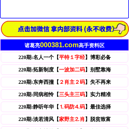
000381.com
诸葛亮
高手资料区
220期:名人一个【
平特１字经
】博彩必备
220期:拓新制度【
一波加二码
】别墅靠海
220期:东奔西撞【
２肖主２码
】失不再来
220期:同病相怜【
三头主三码
】实力精准
220期:静听年华【
⒈码防⒋码
】最佳选择
220期:淡若清风【
家野主⒉肖
】脱贫致富