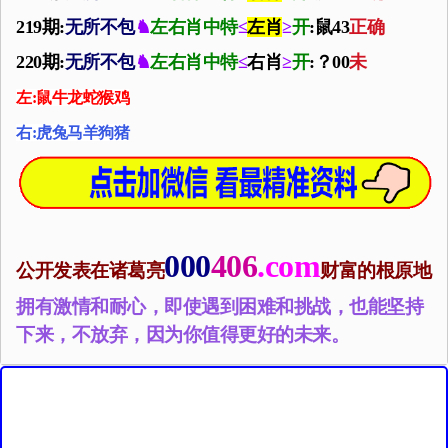
219期:
无所不包
♞
左右肖中特
≤
左肖
≥
开
:鼠43
正确
220期:
无所不包
♞
左右肖中特
≤
右肖
≥
开
:？00
未
左:鼠牛龙蛇猴鸡
右:虎兔马羊狗猪
000
406
.com
公开发表在诸葛亮
财富的根原地
拥有激情和耐心，即使遇到困难和挑战，也能坚持
下来，不放弃，因为你值得更好的未来。