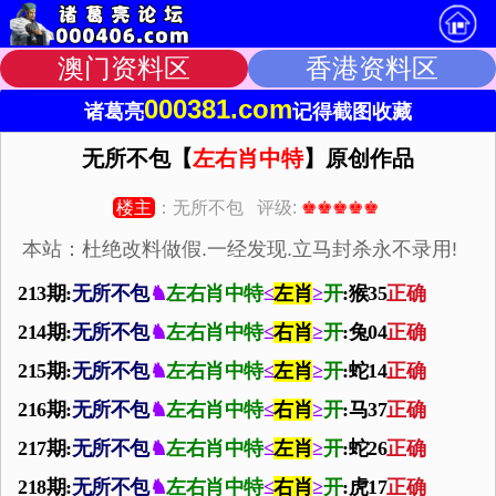
澳门资料区
香港资料区
000381.com
诸葛亮
记得截图收藏
无所不包【
左右肖中特
】原创作品
楼主
：无所不包 评级:
♚♚♚♚♚
本站：杜绝改料做假.一经发现.立马封杀永不录用!
213期:
无所不包
♞
左右肖中特
≤
左肖
≥
开
:猴35
正确
214期:
无所不包
♞
左右肖中特
≤
右肖
≥
开
:兔04
正确
215期:
无所不包
♞
左右肖中特
≤
左肖
≥
开
:蛇14
正确
216期:
无所不包
♞
左右肖中特
≤
右肖
≥
开
:马37
正确
217期:
无所不包
♞
左右肖中特
≤
左肖
≥
开
:蛇26
正确
218期:
无所不包
♞
左右肖中特
≤
右肖
≥
开
:虎17
正确