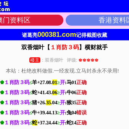
澳门资料区
香港资料
000381.com
诸葛亮
记得截图收藏
双香烟叶【
１肖防３码
】横财就手
楼主
：双香烟叶 评级:
♚♚♚♚♚
本站：杜绝改料做假.一经发现.立马封杀永不录用!
♚
１肖防３码
≤
羊+27.08.
01
≥
开
:马01
正确
♚
１肖防３码
≤
蛇+41.43.
06
≥
开
:牛06
正确
♚
１肖防３码
≤
猪+26.
35
.04
≥
开
:猴35
正确
♚
１肖防３码
≤
牛+39.44.13
≥
开
:兔04
错误
♚
１肖防３码
≤
蛇
+37.24.44
≥
开
:蛇14
正确