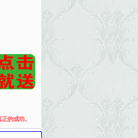
真正的成功。