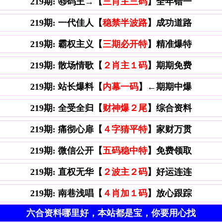
219期: ㊾码王→【
三肖主三码
】全年错一
219期: 一代佳人【
稳禁半波路
】成功道路
219期: 霸权主义【
三期必开特
】精准爆特
219期: 散场情歌【
２肖主１码
】期期免费
219期: 站长爆料【
内幕一码
】←期期中爆
219期: 全受全归【
财神爆２尾
】综合资料
219期: 痛彻心扉【
４字猜平特
】家财万贯
219期: 微信公开【
五码稳中特
】免费领取
219期: 直权无华【
２波主２码
】好运连连
219期: 南巷浅唱【
４肖加１码
】放心跟踪
六合资料哪里好，本站都是宝，你要用心找