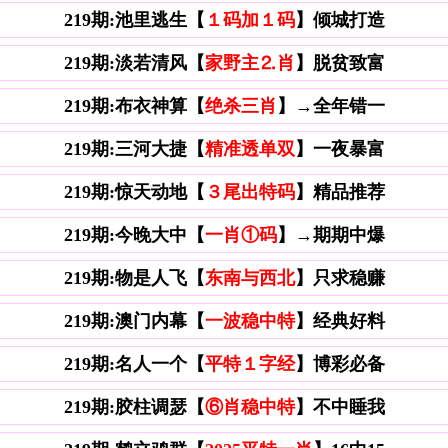
219期:池里逃生【
１码加１码
】倾城打造
219期:淡若清风【
家野主⒉肖
】脱贫致富
219期:布衣神算【
绝杀三肖
】→全年错一
219期:三河大捷【
精准透单双
】一夜暴富
219期:惊天动地【
３尾出特码
】精品推荐
219期:今晚大中【
一肖①码
】→期期中爆
219期:物是人飞【
东南与西北
】只求稳赚
219期:澳门内幕【
一波稳中特
】经典好料
219期:名人一个【
平特１字经
】博彩必备
219期:胶柱调瑟【
⑥肖稳中特
】不中睡我