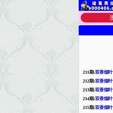
211期:
双香烟叶
212期:
双香烟叶
213期:
双香烟叶
214期:
双香烟叶
215期:
双香烟叶