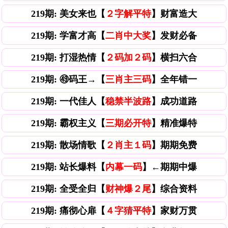
219期: 美女来也【
２字解平特
】财富造大
219期: 学富才高【
二肖中大奖
】发财必备
219期: 打湿热情【
２码加２码
】横扫六合
219期: ㊾码王→【
三肖主三码
】全年错一
219期: 一代佳人【
稳禁半波路
】成功道路
219期: 霸权主义【
三期必开特
】精准爆特
219期: 散场情歌【
２肖主１码
】期期免费
219期: 站长爆料【
内幕一码
】←期期中爆
219期: 全受全归【
财神爆２尾
】综合资料
219期: 痛彻心扉【
４字猜平特
】家财万贯