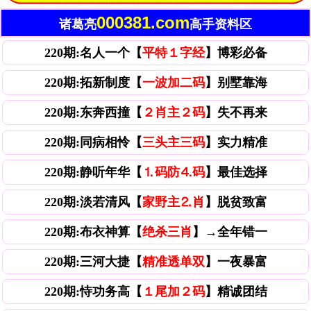
000381.com
诸葛亮
高手资料区
220期:名人一个【
平特１字经
】博彩必备
220期:拓新制度【
一波加二码
】别墅靠海
220期:东奔西撞【
２肖主２码
】失不再来
220期:同病相怜【
三头主三码
】实力精准
220期:静听年华【
⒈码防⒋码
】最佳选择
220期:淡若清风【
家野主⒉肖
】脱贫致富
220期:布衣神算【
绝杀三肖
】→全年错一
220期:三河大捷【
精准透单双
】一夜暴富
220期:恃功务高【
１尾加２码
】精诚团结