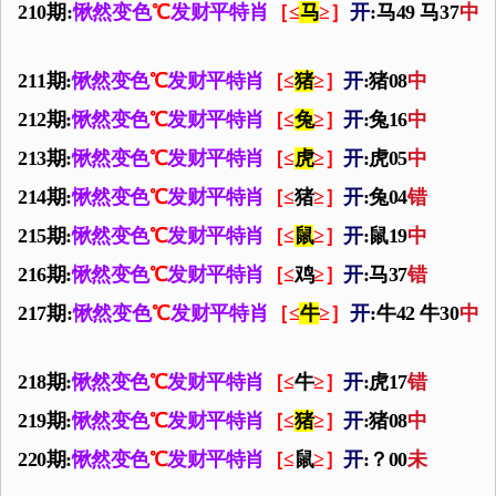
210期:
愀然变色
℃
发财平特肖
［≤
马
≥］
开
:马49 马37
中
211期:
愀然变色
℃
发财平特肖
［≤
猪
≥］
开
:猪08
中
212期:
愀然变色
℃
发财平特肖
［≤
兔
≥］
开
:兔16
中
213期:
愀然变色
℃
发财平特肖
［≤
虎
≥］
开
:虎05
中
214期:
愀然变色
℃
发财平特肖
［≤
猪
≥］
开
:兔04
错
215期:
愀然变色
℃
发财平特肖
［≤
鼠
≥］
开
:鼠19
中
216期:
愀然变色
℃
发财平特肖
［≤
鸡
≥］
开
:马37
错
217期:
愀然变色
℃
发财平特肖
［≤
牛
≥］
开
:牛42 牛30
中
218期:
愀然变色
℃
发财平特肖
［≤
牛
≥］
开
:虎17
错
219期:
愀然变色
℃
发财平特肖
［≤
猪
≥］
开
:猪08
中
220期:
愀然变色
℃
发财平特肖
［≤
鼠
≥］
开
:？00
未