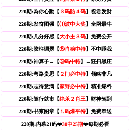
220期:為伱心動【
３码防４码
】祝君发财
220期:发奋图强【
⑴波中大奖
】全网最牛
220期:几分好感【
大小主３码
】免费公开
220期:胶柱调瑟【
⑥肖稳中特
】不中睡我
220期:神算子→【
③码中特
】←狂扫黑庄
220期:弯路贵思【
２门必中特
】领略非凡
220期:志得意满【
家野必中特
】精准爆料
220期:随行就市【
绝杀２肖王
】财神驾到
220期:书柬图章【
⒈码爆平特
】免费奉送
220期:内幕21码❤️
30中25期
❤️每期必看