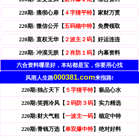
220期: 痛彻心扉【
４字猜平特
】家财万贯
220期: 微信公开【
五码稳中特
】免费领取
220期: 直权无华【
２波主２码
】好运连连
220期: 冲漠无朕【
２肖防１码
】内幕资料
六合资料哪里好，本站都是宝，你要用心找
000381.com
风雨人生路
来指路!
220期:独占天下【
５字猜平特
】极品心水
220期:笑拥冷风【
２码防３码
】实力精选
220期:财大气粗【
一波主一码
】稳定中特
220期:青钱万选【
单双爆中特
】绝对好料