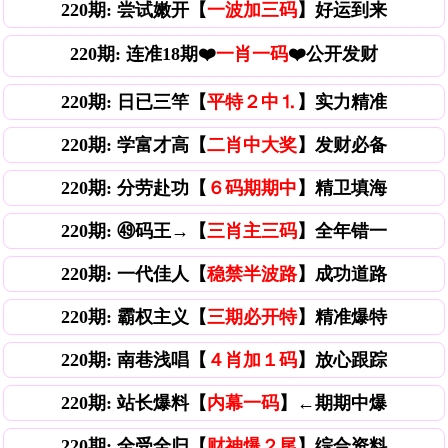
220期: 尝试嫩开【
一波加三码
】好运到来
220期: 连准18期❤️
一肖一码
❤️公开发财
220期: 日已三竿【
平特２中⒈
】实力精准
220期: 学富才高【
二肖中大奖
】发财必备
220期: 分劳赴功【
６码期期中
】精卫填海
220期: ㊾码王→【
三肖主三码
】全年错一
220期: 一代佳人【
稳禁半波路
】成功道路
220期: 霸权主义【
三期必开特
】精准爆特
220期: 南巷浅唱【
４肖加１码
】放心跟踪
220期: 站长爆料【
内幕一码
】←期期中爆
220期: 全受全归【
财神爆２尾
】综合资料