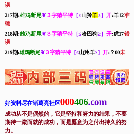
误
217期:
雄鸡断尾
❦
３字猜平特
［≤
山羚
羊
≥］
开
:羊12
准
确
218期:
雄鸡断尾
❦
３字猜平特
［≤
哈巴狗
≥］
开
:虎17
错
误
219期:
雄鸡断尾
❦
３字猜平特
［≤
山羚羊
≥］
开
:？00
未
000
406
.com
好资料尽在诸葛亮社区
成功从不是偶然的，它是坚持和努力的结果，不要
期待一蹴而就的成功，而是愿意为之付出持久的努
力。