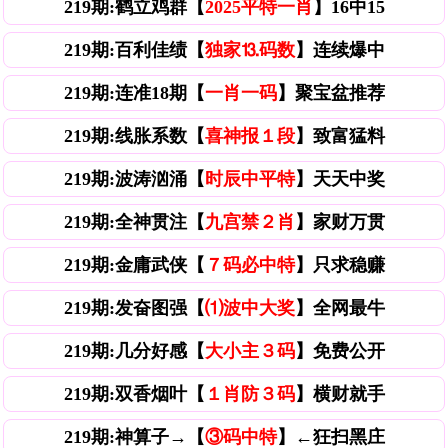
219期:鹤立鸡群【
2025平特一肖
】16中15
219期:百利佳绩【
独家⒔码数
】连续爆中
219期:连准18期【
一肖一码
】聚宝盆推荐
219期:线胀系数【
喜神报１段
】致富猛料
219期:波涛汹涌【
时辰中平特
】天天中奖
219期:全神贯注【
九宫禁２肖
】家财万贯
219期:金庸武侠【
７码必中特
】只求稳赚
219期:发奋图强【
⑴波中大奖
】全网最牛
219期:几分好感【
大小主３码
】免费公开
219期:双香烟叶【
１肖防３码
】横财就手
219期:神算子→【
③码中特
】←狂扫黑庄