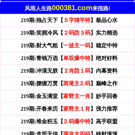
000381.com
风雨人生路
来指路!
219期:独占天下【
５字猜平特
】极品心水
219期:笑拥冷风【
２码防３码
】实力精选
219期:财大气粗【
一波主一码
】稳定中特
219期:青钱万选【
单双爆中特
】绝对好料
219期:冲漠无朕【
２肖防１码
】内幕资料
219期:腰缠万贯【
两尾主⒉码
】巅峰之作
219期:金玉满堂【
家野主一肖
】妙手回春
219期:开春来历【
家野主１肖
】强力推荐
219期:堆金积玉【
⒉码爆中特
】高手联盟
219期:贪而无信【
两肖主四码
】钱财滚滚