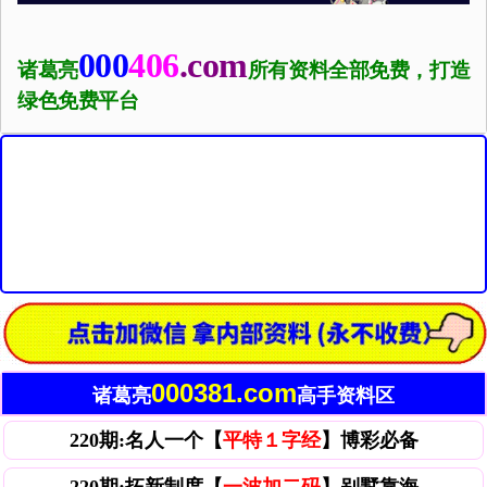
000
406
.com
诸葛亮
所有资料全部免费，打造
绿色免费平台
000381.com
诸葛亮
高手资料区
220期:名人一个【
平特１字经
】博彩必备
220期:拓新制度【
一波加二码
】别墅靠海