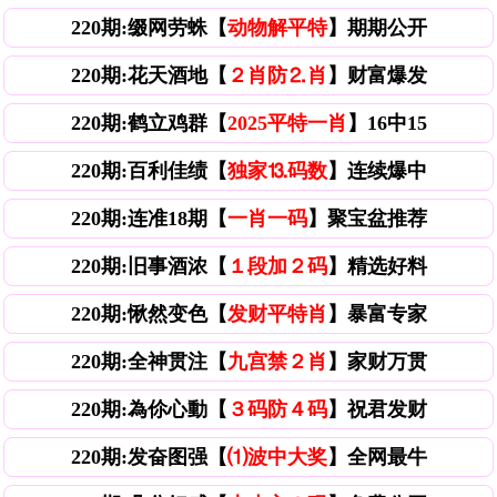
220期:缀网劳蛛【
动物解平特
】期期公开
220期:花天酒地【
２肖防⒉肖
】财富爆发
220期:鹤立鸡群【
2025平特一肖
】16中15
220期:百利佳绩【
独家⒔码数
】连续爆中
220期:连准18期【
一肖一码
】聚宝盆推荐
220期:旧事酒浓【
１段加２码
】精选好料
220期:愀然变色【
发财平特肖
】暴富专家
220期:全神贯注【
九宫禁２肖
】家财万贯
220期:為伱心動【
３码防４码
】祝君发财
220期:发奋图强【
⑴波中大奖
】全网最牛