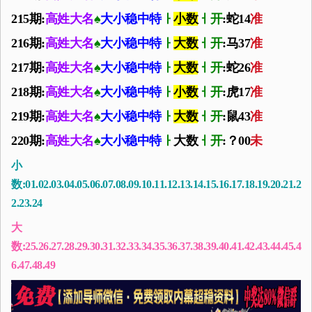
215期:
高姓大名
♠
大小稳中特
ㅏ
小数
ㅓ
开
:蛇14
准
216期:
高姓大名
♠
大小稳中特
ㅏ
大数
ㅓ
开
:马37
准
217期:
高姓大名
♠
大小稳中特
ㅏ
大数
ㅓ
开
:蛇26
准
218期:
高姓大名
♠
大小稳中特
ㅏ
小数
ㅓ
开
:虎17
准
219期:
高姓大名
♠
大小稳中特
ㅏ
大数
ㅓ
开
:鼠43
准
220期:
高姓大名
♠
大小稳中特
ㅏ
大数
ㅓ
开
:？00
未
小
数:01.02.03.04.05.06.07.08.09.10.11.12.13.14.15.16.17.18.19.20.21.2
2.23.24
大
数:25.26.27.28.29.30.31.32.33.34.35.36.37.38.39.40.41.42.43.44.45.4
6.47.48.49