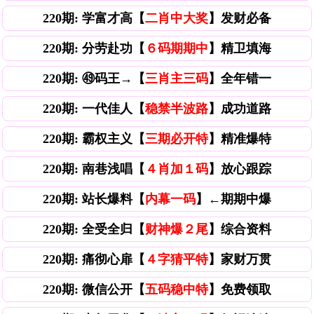
220期: 学富才高【
二肖中大奖
】发财必备
220期: 分劳赴功【
６码期期中
】精卫填海
220期: ㊾码王→【
三肖主三码
】全年错一
220期: 一代佳人【
稳禁半波路
】成功道路
220期: 霸权主义【
三期必开特
】精准爆特
220期: 南巷浅唱【
４肖加１码
】放心跟踪
220期: 站长爆料【
内幕一码
】←期期中爆
220期: 全受全归【
财神爆２尾
】综合资料
220期: 痛彻心扉【
４字猜平特
】家财万贯
220期: 微信公开【
五码稳中特
】免费领取