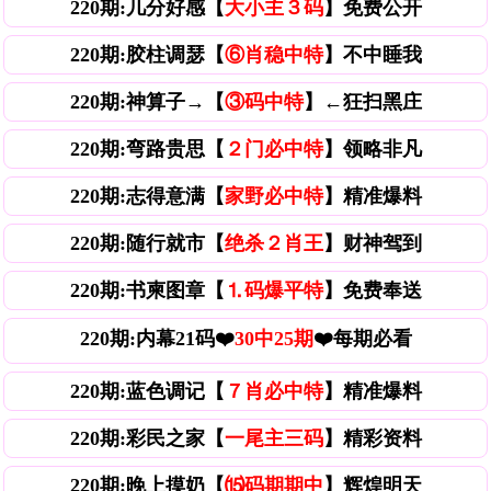
220期:几分好感【
大小主３码
】免费公开
220期:胶柱调瑟【
⑥肖稳中特
】不中睡我
220期:神算子→【
③码中特
】←狂扫黑庄
220期:弯路贵思【
２门必中特
】领略非凡
220期:志得意满【
家野必中特
】精准爆料
220期:随行就市【
绝杀２肖王
】财神驾到
220期:书柬图章【
⒈码爆平特
】免费奉送
220期:内幕21码❤️
30中25期
❤️每期必看
220期:蓝色调记【
７肖必中特
】精准爆料
220期:彩民之家【
一尾主三码
】精彩资料
220期:晚上摸奶【
⒂码期期中
】辉煌明天